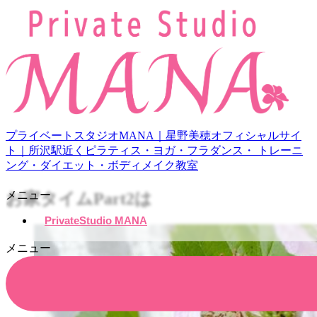
プライベートスタジオMANA｜星野美穂オフィシャルサイ
ト｜所沢駅近くピラティス・ヨガ・フラダンス・ トレーニ
ング・ダイエット・ボディメイク教室
メニュー
お家タイムPart2は
PrivateStudio MANA
メニュー