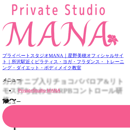
プライベートスタジオMANA｜星野美穂オフィシャルサイ
ト｜所沢駅近くピラティス・ヨガ・フラダンス・ トレーニ
ング・ダイエット・ボディメイク教室
メニュー
カカオニブ入りチョコババロア&リト
モス打ち合わせ&RPBコントロール研
PrivateStudio MANA
修〜
メニュー