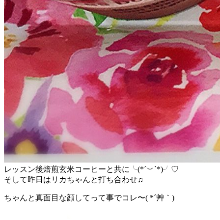
レッスン後焙煎玄米コーヒーと共に╰(*´︶`*)╯♡
そして昨日はリカちゃんと打ち合わせ♫
ちゃんと真面目な顔してって事でコレ〜( *´艸｀)