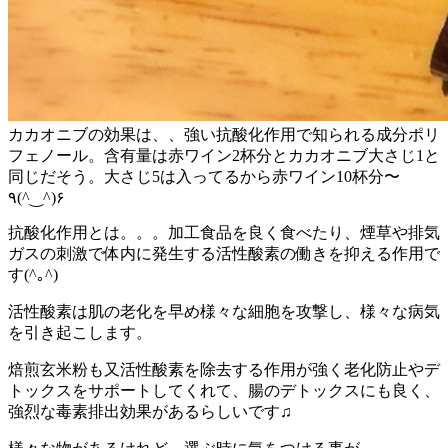
カカオニブの効果は、、強い抗酸化作用で知られる成分ポリ
フェノール。含有量は赤ワイン2杯分とカカオニブ大さじ1と
同じだそう。大さじ5は入ってるから赤ワイン10杯分〜
٩(^‿^)۶
抗酸化作用とは。。。加工食品を良く食べたり、煙草や排気
ガスの刺激で体内に発生する活性酸素の働きを抑える作用で
す(^｡^)
活性酸素は肌の老化を早め様々な細胞を攻撃し、様々な病気
を引き起こします。
焙煎玄米粉も又活性酸素を除去する作用が強く老化防止やデ
トックスをサポートしてくれて、腸のデトックスにも良く、
強烈な毒素排出効果があるらしいです♫