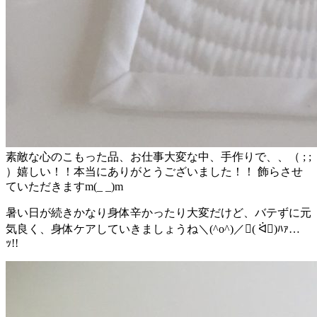
素敵な心のこもった品、お仕事大変な中、手作りで、、（ ; ;
）嬉しい！！本当にありがとうございました！！ 飾らさせ
ていただきますm(_ _)m
暑い日が続きかなり身体辛かったり大変だけど、バテずに元
気良く、身体ケアしていきましょうね＼(^o^)／( ᐛ)ﾊｧ…
ｯ!!