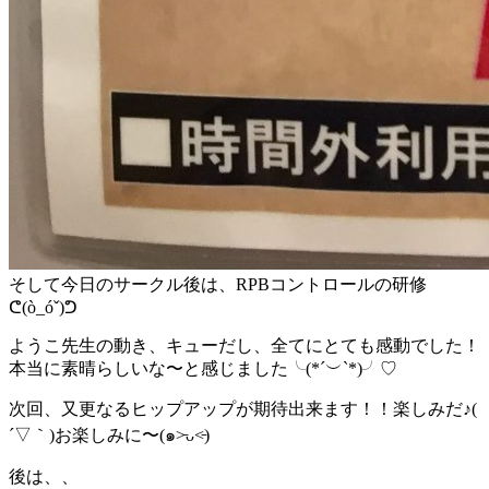
そして今日のサークル後は、RPBコントロールの研修
ᕦ(ò_óˇ)ᕤ
ようこ先生の動き、キューだし、全てにとても感動でした！
本当に素晴らしいな〜と感じました╰(*´︶`*)╯♡
次回、又更なるヒップアップが期待出来ます！！楽しみだ♪(
´▽｀)お楽しみに〜(๑˃̵ᴗ˂̵)
後は、、