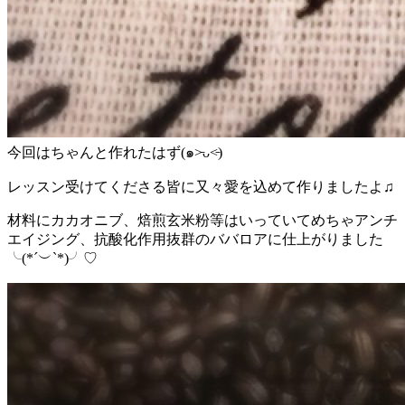
今回はちゃんと作れたはず(๑˃̵ᴗ˂̵)
レッスン受けてくださる皆に又々愛を込めて作りましたよ♫
材料にカカオニブ、焙煎玄米粉等はいっていてめちゃアンチ
エイジング、抗酸化作用抜群のババロアに仕上がりました
╰(*´︶`*)╯♡