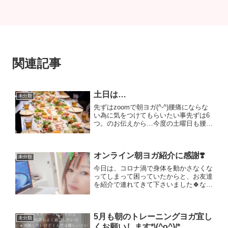
関連記事
土日は…
未分類
先ずはzoomで朝ヨガ(^-^)腰痛にならな
い為に気をつけてもらいたい事先ずは6
つ。のお伝えから…今度の土曜日も腰痛
予防をテーマにおきたいと思います。宜
しくお願いしますm(_ _)mそしてリアル
での食イベントに行くのは本当に久しぶ
オンライン朝ヨガ紹介に感謝❣️
りでしたが...
未分類
今日は、コロナ渦で身体を動かさなくな
ってしまって困っていたからと、お友達
を紹介で連れてきて下さいました🍀なん
と福岡から✨✨✨お役立ちできてとって
も嬉しいです😭オンライン続けていて
良かった〜😆🙌ととても嬉しく感じて
5月も朝のトレーニングヨガ宜し
ます╰(*´︶`*)╯♡ただ...
未分類
くお願いします*\(^o^)/*