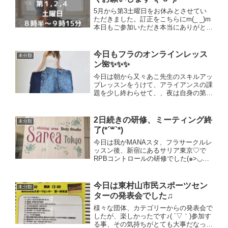
5月から第3土曜日をお休みとさせてい
ただきました。訂正をこちらにm(_ _)m
本日もご参加いただき本当にありがとう
ございました！！スッキリできましたで
しょうか？(≧∀≦)これからもどうぞ宜し
くお願い致します（^人^）
今日もフラのオンラインレッス
未分類
ン🌺✨✨✨
今日は朝から又々あこ先生のスキルアッ
プレッスンをうけて、アライアンスの課
題を少し終わらせて、、夜は自身の第3
月曜のフラクラス🌺こちらもzoom初の
方々が殆ど。昨日同様、1名、中々入れ
ず諦めます。と言った方も途中から入れ
2日続きの研修、ミーティング終
未分類
て、、本当に良かった〜...
了(*´꒳`*)
今日は我がMANAスタ、フラサークルレ
ッスン後、新宿にあるサリア東京♡で
RPBコントロールの研修でした(๑>◡<๑)
毎月1回は必ず研修ですが、本当に毎回
分かりやすく面白く研修をして下さり、
感謝です♫4月からのレッスンに向けて
今日は東村山市民スポーツセン
未分類
準備中♫皆様お楽...
ターの発表会でした♫
様々な団体、カテゴリーからの発表会で
したが、楽しかったです♪( ´▽｀)参加す
る事、その気持ちがとても大事だなって