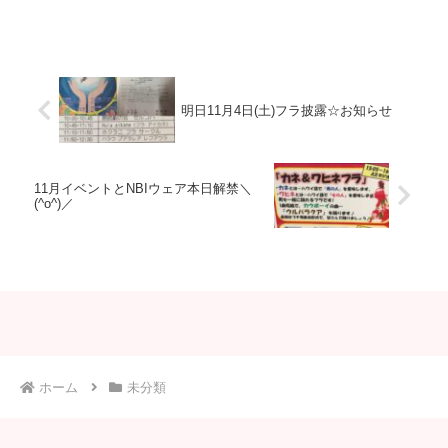
感じました(*´꒳`*)午前のリハから発表ま
で長い1日でしたが、参加して下さった
メンバー、スタッフ、社員の方々、観に
来て下さり...
明日11月4日(土)フラ披露☆お知らせ
11月イベントとNBIウェア本日解禁＼
(^o^)／
ホーム
未分類