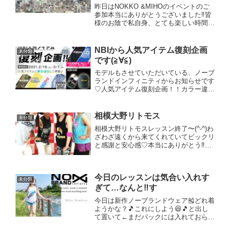
昨日はNOKKO &MIHOのイベントのご
参加本当にありがとうございました‼︎皆
様のお陰で私自身、とても楽しい時間を
過ごすことが出来て本当に幸せで感謝で
した‼︎ありがとうございました‼︎皆様に
満足していただけるよう今後も学びつつ
NBIから人気アイテム復刻企画
未分類
色々なお伝え...
です(≧∀≦)
モデルもさせていただいている、ノーブ
ランドインフィニティからお知らせです
♡人気アイテム復刻企画！！カラー違う
ものも〜今回はなんとLINEクーポンで
当たりが出たら商品ご注文でNBIキャッ
プをプレゼント！の特典付きです^ -
相模大野リトモス
未分類
^NBIのラインア...
相模大野リトモスレッスン終了〜(^-^)わ
ざわざ遠くから来てくれていてビックリ
と感謝と安心感♡本当にありがとう‼︎そ
して温かく迎えてくれた相模大野の方々
♡たまには遠くまで足を運ぶのも新鮮で
良い刺激になりました(人´∀`)ｱﾘｶﾞﾄｰ♪そ
今日のレッスンは気合い入れす
して...
未分類
ぎて…なんと‼️す
今日は新作ノーブランドウェア🎽どれ着
ようかな？🎵これにしよう😆🎵と出し
て置いて←まだバックには入れておら
ず…レッスン場所についたら。。あ