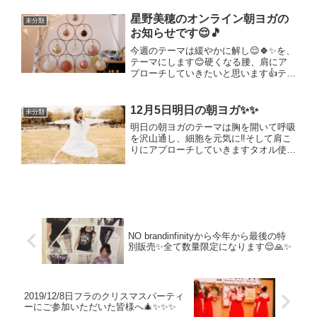
れ？？ウェア🎽なーーーい‼️下だけある
やーん😭😭😭気合い入れすぎて忘れた
星野美穂のオンライン朝ヨガの
未分類
私😅結果上は私服で😅今日はつなぎ...
お知らせです😌🎵
今週のテーマは緩やかに解し😌🍀✨を、
テーマにします😊硬くなる腰、肩にア
プローチしていきたいと思います👍テニ
スボールが有れば使いたいですが、なけ
ればタオル使用しますね🙏そして‼️10月
は5週ありますので、5週目はお休みで
12月5日明日の朝ヨガ‍✨✨
未分類
す‼️😌🙏5週目はお休...
明日の朝ヨガのテーマは胸を開いて呼吸
を沢山通し、細胞を元気に‼️そして肩こ
りにアプローチしていきますタオル使用
しますので準備をお願い致します‍♀️何方
でもご参加いただけます♡毎週土曜日8
時半から9時15分‍♀️そして、明日はお昼
からはフラの...
NO brandinfinityから今年から最後の特
別販売✨全て数量限定になります😌🙏✨
2019/12/8日フラのクリスマスパーティ
ーにご参加いただいた皆様へ🎄✨✨✨