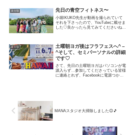
ございます♡先ずは10月からのオンラ
インレッスンは引き続き🌈第2第4 木曜
先日の青空フィトネス〜
未分類
日 19時半〜20時半🌺フ...
小堀IKUKO先生が動画を撮られていて
それを下さったので、YouTubeに載せま
した♡良かったら見てみてくださいね^
- ^本当楽しかったです♡イクコ先生、
参加して下さった皆様に感謝でした╰(*
´︶`*)╯♡※写真の際のみマスク外して
土曜朝ヨガ後はフラフェスへ^ –
います...
未分類
^そして、セミパーソナルの詳細
です♡
さて、先日の土曜朝ヨガはパソコンが電
源入らず…参加してくださっている皆様
に連絡とれず、Facebookに電源つかな
いー！！投稿をしましたら、様々な方々
からコメントをいただき本当に感謝と感
激でした。結果原因は分からずでした
が、電源入り、zoo...
MANAスタジオ大掃除しました😊🎵