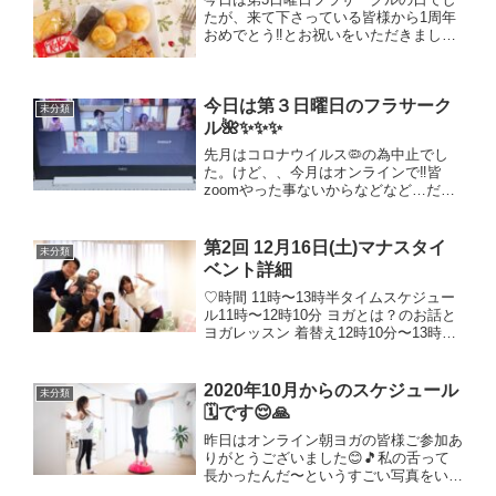
たが、来て下さっている皆様から1周年
おめでとう‼︎とお祝いをいただきまし
た。びっくりと皆の心遣いに本当に感謝
と、しみじみ1年経ったんだなぁって感
じさせていただけました(*˘︶˘*).｡.:*♡本
今日は第３日曜日のフラサーク
当に幸せで...
未分類
ル🌺✨✨✨
先月はコロナウイルス🦠の為中止でし
た。けど、、今月はオンラインで‼️皆
zoomやった事ないからなどなど…だっ
たので1度は諦めて、、皆でLINE通話ビ
デオなどでお茶会☕️してみたり。。け
ど、やはりフリも伝えたく、、そして、
第2回 12月16日(土)マナスタイ
未分類
今日はメンバー全員が...
ベント詳細
♡時間 11時〜13時半タイムスケジュー
ル11時〜12時10分 ヨガとは？のお話と
ヨガレッスン 着替え12時10分〜13時半
ランチタイム 栄養士のかこちゃんコト
和子さんのルーを使わないハーブのカレ
ー(有機スパイス)温野菜、バーニャカウ
2020年10月からのスケジュール
未分類
ダ、...
🗓です😌🙏
昨日はオンライン朝ヨガの皆様ご参加あ
りがとうございました😊🎵私の舌って
長かったんだ〜というすごい写真をいた
だきました👅😆😆😆いつもありがとう