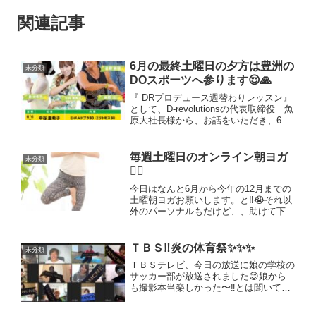
関連記事
6月の最終土曜日の夕方は豊洲の
未分類
DOスポーツへ参ります😌🙏
『 DRプロデュース週替わりレッスン』
として、D-revolutionsの代表取締役 魚
原大社長様から、お話をいただき、6月
の27日の土曜日夕方はフラとヨガをド
ゥスポーツ豊洲店様で担当させていただ
く事になりました😌🙏精一杯の力で頑
毎週土曜日のオンライン朝ヨガ
未分類
張りたいと...
🧘‍♀️
今日はなんと6月から今年の12月までの
土曜朝ヨガお願いします。と‼️😭それ以
外のパーソナルもだけど、、助けて下さ
る方々、応援してくださっている方々に
支えられて、私はこうして今ここに生き
ていると。。とても感じています。あり
ＴＢＳ‼️炎の体育祭✨✨✨
未分類
がとうございます😌✨...
ＴＢＳテレビ、今日の放送に娘の学校の
サッカー部が放送されました😊娘から
も撮影本当楽しかった〜‼️とは聞いてい
たのに…今日は肥塚さん主催のタオルの
研修後、直ぐに又別仕事でテレビ観れず