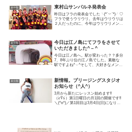
😭😭😭けど、帰ってから直撮りみれた
東村山サンパルネ発表会
り、仲間や地元の娘を知って...
未分類
昨日はフラの発表会でした╰(*´︶`*)╯♡
フラで使うウリウリ。去年はウリウリは
２人だったのに、今年はウリウリメンバ
ー増えて皆で踊れて、とてもとても嬉し
く感じました٩(^‿^)۶感謝♡素晴らしい
メンバーです╰(*´︶`*)╯♡そしてサプラ
今日は江ノ島にてフラをさせて
イ...
未分類
いただきました^ – ^
今日は江ノ島へ。駅が変わった？？多分
7、8年ぶり位の江ノ島でした。素敵な
駅ですよね^ - ^そして、大好きなメンバ
ーが全員、勢揃いではないですがハワイ
愛イベントにて、フラを踊らさせていた
だきました(*´꒳`*)その中で…今日は又
新情報。ブリージングスタジオ
未分類
色々感じる事...
お知らせ（^人^）
3月から新たにレッスン始めます‼︎
（≧∇≦）第1日曜日の月1回の開催です‼︎
＼(^o^)／第1回目は3月4日(日)になりま
す‼︎先ずは♡11時〜12時10分 フラダン
スレッスンフラのクラスでは毎回1曲の
踊りを伝え、歌詞カードとCDのお渡し
を...