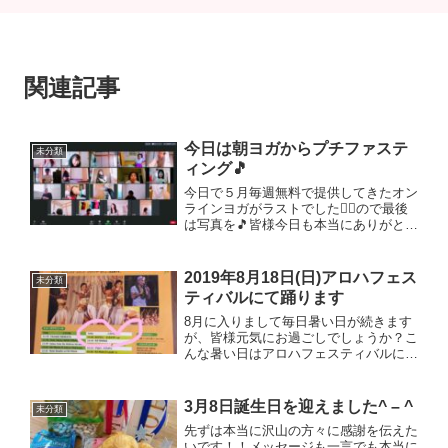
関連記事
今日は朝ヨガからプチファステ
未分類
ィング🎵
今日で５月毎週無料で提供してきたオン
ラインヨガがラストでした🧘‍♀️ので最後
は写真を🎵皆様今日も本当にありがとう
ございました❣️とは言っても有料にはな
りますが、引き続き６月からも開催しま
す❣️是非ご活用いただけたら嬉しいです
2019年8月18日(日)アロハフェス
未分類
♡単発500円(...
ティバルにて踊ります
8月に入りまして毎日暑い日が続きます
が、皆様元気にお過ごしでしょうか？こ
んな暑い日はアロハフェスティバルにて
夏を楽しんじゃいましょう！！ホクラニ
サークル、ピカケクラスは14時30分か
ら踊ります♫ハワイアンショップ、ハワ
3月8日誕生日を迎えました^ – ^
未分類
イアンフード、ビールな...
先ずは本当に沢山の方々に感謝を伝えた
いです！！メッセージも一言でも本当に