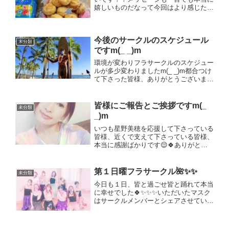
嬉しいものだなって今回はより感じた
し、自分がしてもらったら嬉しいと思う
事を私もしていけたら良いなって心から
感じます。お誕生日の前々日は、大好き
今後のサークルのスケジュール
な皆様とのフラサークルでし...
未分類
ですm(_ _)m
環境が変わりフラサークルのスケジュー
ルが多少変わりましたm(_ _)m都合つけ
て下さった皆様、ありがとうございま
す！！★ホクラニフラサークル★何方で
もご参加可能のサークルは第1日曜日
アミュージングレースにて(所沢駅から
皆様にご報告とご挨拶ですm(_
未分類
徒歩4分)★10時1...
_)m
いつも星野美穂を応援して下さっている
皆様、近くで支えて下さっている皆様、
本当に感謝ばかりです😌🍀ありがとう
ございます！今日から私がサポーターを
しているノーブランドウェアの新作が発
売となりました✨✨そしてなんと！今回
第１日曜フラサークル🌺✨✨
未分類
からモデルとしてのお仕事も...
今日も１日、皆と過ごせ皆と踊れて本当
に幸せでした🍀✨✨✨いただいたマスク
はサークルメンバーとシェアさせていた
だきました😌🙏残りも大事に練高ルネ
サンスのフラクラスで分けたいと思いま
す‼️本当にありがとうございました😊🙏