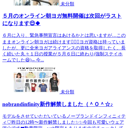
未分類
５月のオンライン朝ヨガ無料開催は次回がラスト
になります😌🍀
６月に入り、緊急事態宣言はあけるかとは思いますが…この
ままオンライン朝ヨガは続けます🧘‍♀️✨ヨガ資格は持っていま
したが、更に全米ヨガアライアンスの資格を取得したく、長
く続いた丸々１日の授業が５月６日に終わり(強制ステイホ
ームでした😆)←今...
未分類
nobrandinfinity新作解禁しました（＾Ｏ＾☆♪
モデルをさせていただいているノーブランドインフィニィテ
ィ♡昨日の12時〜新作解禁しました✨✨今回も可愛いウェア