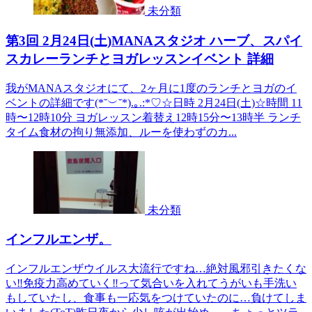
未分類
第3回 2月24日(土)MANAスタジオ ハーブ、スパイ
スカレーランチとヨガレッスンイベント 詳細
我がMANAスタジオにて、2ヶ月に1度のランチとヨガのイ
ベントの詳細です(*˘︶˘*).｡.:*♡☆日時 2月24日(土)☆時間 11
時〜12時10分 ヨガレッスン着替え12時15分〜13時半 ランチ
タイム食材の拘り無添加、ルーを使わずのカ...
未分類
インフルエンザ。
インフルエンザウイルス大流行ですね…絶対風邪引きたくな
い‼︎免疫力高めていく‼︎って気合いを入れてうがいも手洗い
もしていたし、食事も一応気をつけていたのに…負けてしま