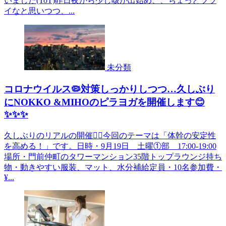
いました(ToT)昨日夜から少し咳が出始め、、ちょっとツラ
イなと思いつつ、...
未分類
コロナウイルス🦠対策しっかりしつつ…久しぶり
にNOKKO &MIHOのピラヨガを開催します😊
✨✨✨
久しぶりのリアルの開催🧘‍♀️今回のテーマは「体幹の安定性
を高める！」です。日時・9月19日 土曜①部 17:00-19:00
場所・門前仲町のタワーマンション35階トップラウンジ持ち
物・動きやすい服装、マット、水分補給定員・10名参加費・
¥...