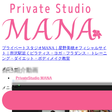
プライベートスタジオMANA｜星野美穂オフィシャルサイ
ト｜所沢駅近くピラティス・ヨガ・フラダンス・ トレーニ
ング・ダイエット・ボディメイク教室
メニュー
自己紹介動画
PrivateStudio MANA
メニュー