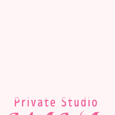
2018-10
PrivateStudio MANA
12月16日(日)開催、メリカリキマ
未分類
カフラpartyの曲順です♡
2018.10.14
10月のスケジュールです(*´꒳`*)
未分類
2018.10.04