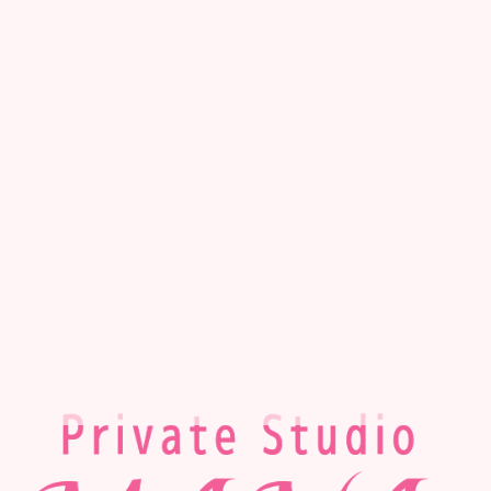
2022-08
PrivateStudio MANA
人は支え合って生きていく。仲間
未分類
の大切さを感じた週末でした（ ; ;
）
2022.08.23
カデンツァに向けて
未分類
2022.08.14