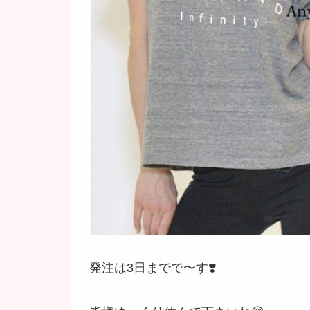
発注は3日までで〜す❣️