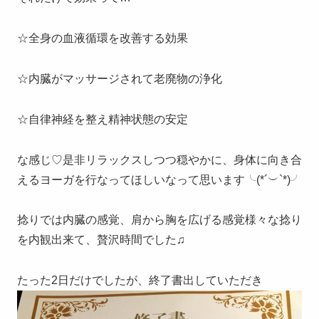
☆全身の血液循環を改善する効果
☆内臓がマッサージされて老廃物の浄化
☆自律神経を整え精神状態の安定
な感じ♡是非リラックスしつつ穏やかに、身体に向き合
えるヨーガを行なってほしいなって思います╰(*´︶`*)╯
捻りでは内臓の感覚、肩から胸を広げる感覚様々な捻り
を内観出来て、贅沢時間でした♫
たった2日だけでしたが、終了書出していただき