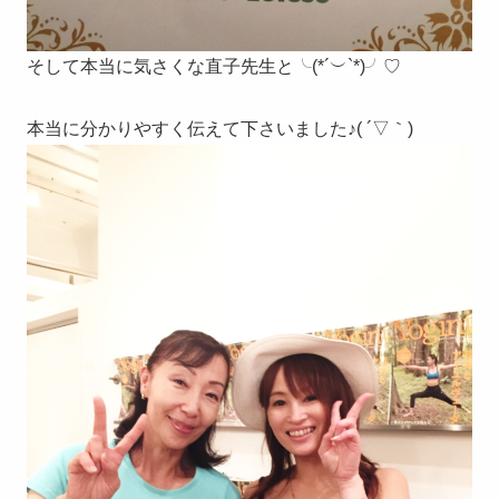
そして本当に気さくな直子先生と╰(*´︶`*)╯♡
本当に分かりやすく伝えて下さいました♪( ´▽｀)