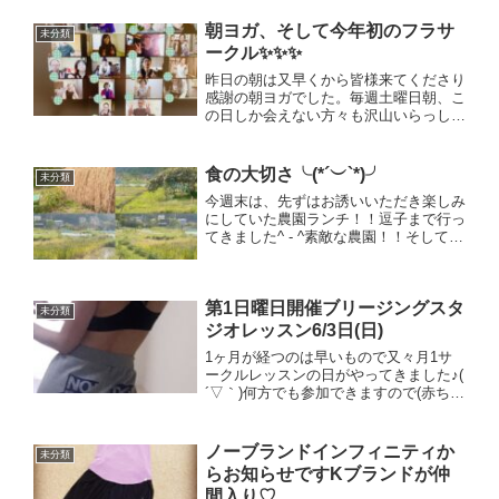
もご参加可能のサークルは第1日曜日
アミュージングレースにて(所沢駅から
朝ヨガ、そして今年初のフラサ
未分類
徒歩4分)★10時1...
ークル✨✨✨
昨日の朝は又早くから皆様来てくださり
感謝の朝ヨガでした。毎週土曜日朝、こ
の日しか会えない方々も沢山いらっしゃ
るので、私にとって欠かせない時間にな
っています皆の顔がzoomだとしても、
見れて動いている姿をみれる事が、本当
食の大切さ╰(*´︶`*)╯
未分類
に嬉しくて幸せに感じま...
今週末は、先ずはお誘いいただき楽しみ
にしていた農園ランチ！！逗子まで行っ
てきました^ - ^素敵な農園！！そして心
地よい気持ち良い空間の中、、素敵なラ
ンチ！！もー全てが美味しすぎました(๑
´ڡ`๑)最初のスープから感動でした🎵美
第1日曜日開催ブリージングスタ
味しいお料理...
未分類
ジオレッスン6/3日(日)
1ヶ月が経つのは早いもので又々月1サ
ークルレッスンの日がやってきました♪(
´▽｀)何方でも参加できますので(赤ちゃ
ん、子連れもOK)皆様のご参加いつでも
お待ちしています♡☆11時〜12時10分
ホクラニフラClass曲名 涙そうそう
ノーブランドインフィニティか
未分類
CD...
らお知らせですKブランドが仲
間入り♡