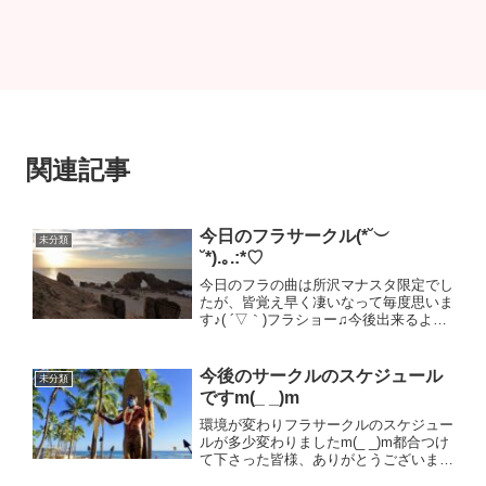
関連記事
今日のフラサークル(*˘︶
未分類
˘*).｡.:*♡
今日のフラの曲は所沢マナスタ限定でし
たが、皆覚え早く凄いなって毎度思いま
す♪( ´▽｀)フラショー♫今後出来るよう
に色々と企んでいきたいなと思います
（≧∇≦）そして、今日とても嬉しかった
のが、お誕生日だからと女子からこんな
今後のサークルのスケジュール
未分類
素敵な物を(๑>◡...
ですm(_ _)m
環境が変わりフラサークルのスケジュー
ルが多少変わりましたm(_ _)m都合つけ
て下さった皆様、ありがとうございま
す！！★ホクラニフラサークル★何方で