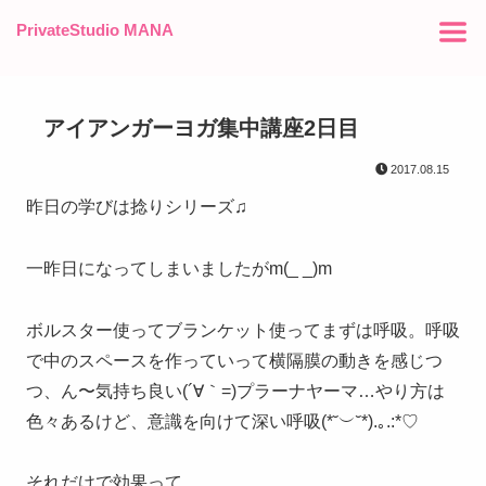
PrivateStudio MANA
アイアンガーヨガ集中講座2日目
2017.08.15
昨日の学びは捻りシリーズ♫
一昨日になってしまいましたがm(_ _)m
ボルスター使ってブランケット使ってまずは呼吸。呼吸
で中のスペースを作っていって横隔膜の動きを感じつ
つ、ん〜気持ち良い(´∀｀=)プラーナヤーマ…やり方は
色々あるけど、意識を向けて深い呼吸(*˘︶˘*).｡.:*♡
それだけで効果って…