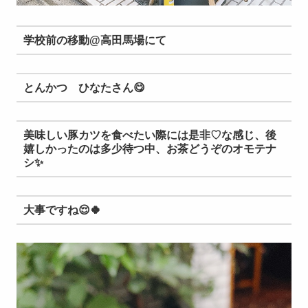
学校
前の移動@高田馬場にて
とんかつ ひなたさん
😋
美味しい豚カツを食べたい際には是非♡な感じ、後
嬉しかったのは多少待つ中、お茶どうぞのオモテナ
シ
✨
大事ですね
😌🍀