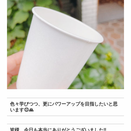
色々学びつつ、
更に
パワーアップ
を
目指したいと思
います
😌🙏
皆様、今日も本当にありがとうございました
‼️