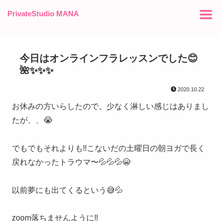
PrivateStudio MANA
今日はオンラインフラレッスンでした😊
🌺✨✨✨
2020.10.22
お休みの方いらしたので。少なく淋しい感じはありまし
たが、、😭
でもでもそれよりも‼️こないだの土曜日の朝ヨガで長く
戻れなかったトラウマ〜💦💦💦😭
以前夢にも出てくるという😅💦
zoom落ちませんように‼️