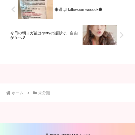
来週はHalloween weeeek🎃
今日の朝ヨガ後はgettyの撮影で、自由
が丘へ🎵
ホーム
未分類