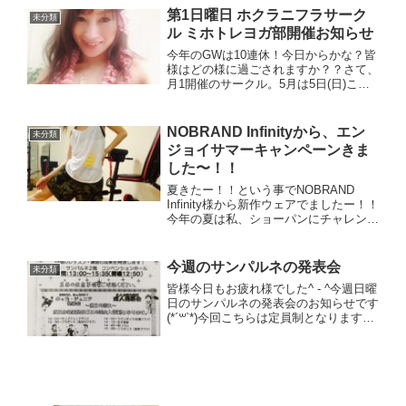
学びたいと思っていた新たな技術を学ぶ
第1日曜日 ホクラニフラサーク
未分類
一歩。資金不足で(^_^...
ル ミホトレヨガ部開催お知らせ
今年のGWは10連休！今日からかな？皆
様はどの様に過ごされますか？？さて、
月1開催のサークル。5月は5日(日)こど
もの日に開催です(*´꒳`*)日頃運動されて
なくて、少し身体を動かしたいなと思わ
れているあなた^ - ^少し体重落としたい
NOBRAND Infinityから、エン
未分類
なと...
ジョイサマーキャンペーンきま
した〜！！
夏きたー！！という事でNOBRAND
Infinity様から新作ウェアでましたー！！
今年の夏は私、ショーパンにチャレンジ
してみますッ♡オールラウンドハーフ、
私はSを履いています^ - ^んで上はキュ
ービックタンク♡涼しくて着やすくて好
今週のサンパルネの発表会
未分類
きです...
皆様今日もお疲れ様でした^ - ^今週日曜
日のサンパルネの発表会のお知らせです
(*´꒳`*)今回こちらは定員制となります。
まだ大丈夫ですか？とお声かけてくださ
った皆様ありがとうございました！！
m(_ _)m又10月は23日に東村山中央公民
館...