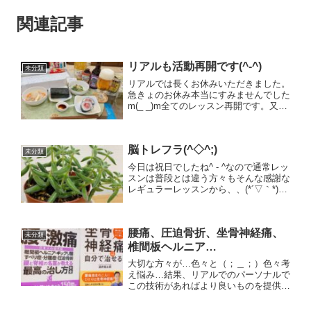
関連記事
リアルも活動再開です(^-^)
未分類
リアルでは長くお休みいただきました。
急きょのお休み本当にすみませんでした
m(_ _)m全てのレッスン再開です。又ど
うぞ宜しくお願い致します！！その間朝
ヨガのオンライン飲み会やオンラインフ
ラ、ヨガレッスン等、私は元気でしたが
脳トレフラ(^◇^;)
(^-^;2月3日...
未分類
今日は祝日でしたね^ - ^なので通常レッ
スンは普段とは違う方々もそんな感謝な
レギュラーレッスンから、、(*´▽｀*)夜
はオンラインフラ！！本当に脳が活性化
してなくて、すぐ忘れちゃったり、、後
は踊りたりてない(>_<)そんな中…皆様
腰痛、圧迫骨折、坐骨神経痛、
の温かさ...
未分類
椎間板ヘルニア…
大切な方々が…色々と（；＿；）色々考
え悩み…結果、リアルでのパーソナルで
この技術があればより良いものを提供で
きるし、色々な身体の痛みがあってもよ
り良い状態にできるだろうと。。ずっと