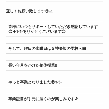
宜しくお願い致します
😌🙏
皆様にいつもサポートしていただ
き感謝
しています
😌🍀✨✨ありがと
うございます
😊
そして、昨日の水曜日は又神楽坂の学校へ
🏫
長い年月をかけた整体授業‼︎
やっと卒業となりました😌✨✨
卒業証書が手元に届くのが
楽しみ
です
🎵