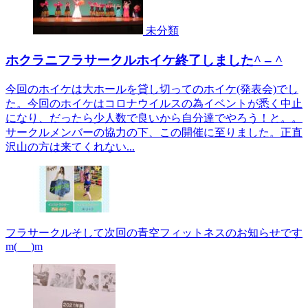
未分類
ホクラニフラサークルホイケ終了しました^ – ^
今回のホイケは大ホールを貸し切ってのホイケ(発表会)でし
た。今回のホイケはコロナウイルスの為イベントが悉く中止
になり、だったら少人数で良いから自分達でやろう！と。。
サークルメンバーの協力の下、この開催に至りました。正直
沢山の方は来てくれない...
フラサークルそして次回の青空フィットネスのお知らせです
m(_ _)m