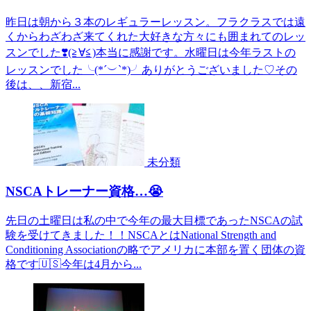
昨日は朝から３本のレギュラーレッスン。フラクラスでは遠
くからわざわざ来てくれた大好きな方々にも囲まれてのレッ
スンでした❣️(≧∀≦)本当に感謝です。水曜日は今年ラストの
レッスンでした╰(*´︶`*)╯ありがとうございました♡その
後は、、新宿...
未分類
NSCAトレーナー資格…😭
先日の土曜日は私の中で今年の最大目標であったNSCAの試
験を受けてきました！！NSCAとはNational Strength and
Conditioning Associationの略でアメリカに本部を置く団体の資
格です🇺🇸今年は4月から...