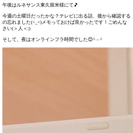
午後はルネサンス東久留米様にて🎵
今週の土曜日だったかな？テレビに出る話、後から確認する
の忘れました(>_<)メモっておけば良かったです！ごめんな
さい(＞人＜;)
そして、夜はオンラインフラ時間でした😊^ – ^