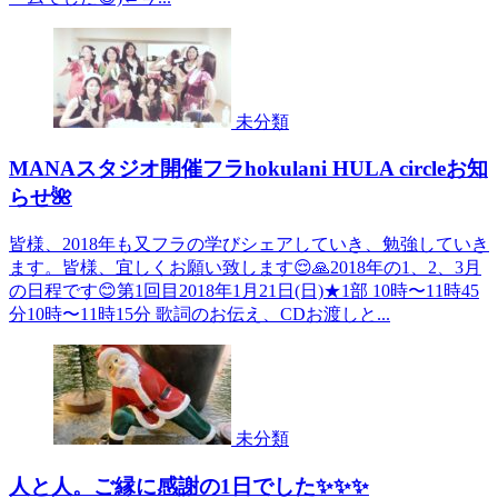
未分類
MANAスタジオ開催フラhokulani HULA circleお知
らせ🌺
皆様、2018年も又フラの学びシェアしていき、勉強していき
ます。皆様、宜しくお願い致します😌🙏2018年の1、2、3月
の日程です😊第1回目2018年1月21日(日)★1部 10時〜11時45
分10時〜11時15分 歌詞のお伝え、CDお渡しと...
未分類
人と人。ご縁に感謝の1日でした✨✨✨