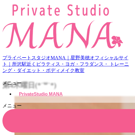
プライベートスタジオMANA｜星野美穂オフィシャルサイ
ト｜所沢駅近くピラティス・ヨガ・フラダンス・ トレーニ
ング・ダイエット・ボディメイク教室
メニュー
第4木曜日(*´꒳`*)
PrivateStudio MANA
メニュー