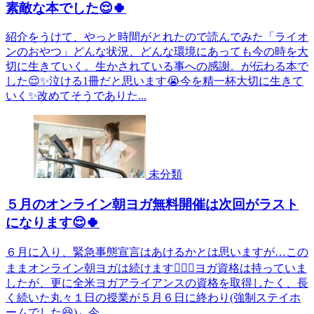
素敵な本でした😌🍀
紹介をうけて、やっと時間がとれたので読んでみた「ライオ
ンのおやつ」どんな状況、どんな環境にあっても今の時を大
切に生きていく。生かされている事への感謝。が伝わる本で
した😌✨泣ける1冊だと思います😭今を精一杯大切に生きて
いく✨改めてそうでありた...
未分類
５月のオンライン朝ヨガ無料開催は次回がラスト
になります😌🍀
６月に入り、緊急事態宣言はあけるかとは思いますが…この
ままオンライン朝ヨガは続けます🧘‍♀️✨ヨガ資格は持っていま
したが、更に全米ヨガアライアンスの資格を取得したく、長
く続いた丸々１日の授業が５月６日に終わり(強制ステイホ
ームでした😆)←今...