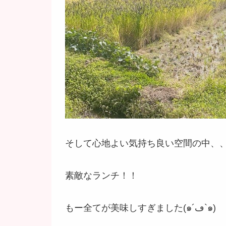
そして心地よい気持ち良い空間の中、
素敵なランチ！！
もー全てが美味しすぎました(๑´ڡ`๑)