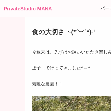
PrivateStudio MANA
パー
食の大切さ╰(*´︶`*)╯
今週末は、先ずはお誘いいただき楽し
逗子まで行ってきました^ – ^
素敵な農園！！