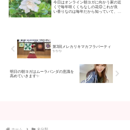
今日はオンライン朝ヨガに向かう家の近
くで毎年咲くくちなしの花😊これが良
い香りなのは毎年だから知っていて、、
今年もこの子の香りを朝からいただきま
した😆本当に良い香り😊🍀✨幸せに感じ
ます😌✨✨✨くちなし(ガーデニア)の花
言葉は…『とても幸せ』『...
第3回メレカリキマカフラパーティ
✨✨✨
明日の朝ヨガはムーラバンダの意識を
高めていきます✨
ホーム
未分類