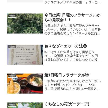
クラスプルメリア今回の曲『オジー自慢
のオリオンビール』1曲最後までやりま
す♫★４月７日(日) 12時半〜13時40分
トレヨガクラス今回のテーマは『体幹の
今日は第1日曜のフラサークルか
未分類
安定、...
らの発表会！！
今日は何方でもご参加可能のフラサーク
ルから、、移動してのサンパルネ周年祭
のフラ発表会でした^ - ^サークルに向か
う道中、、マスクしててもなんかめちゃ
良い香り！！キンモクセイだ♡と辺りを
見回したら、お庭にあるこちら！！こん
色々なダイエット方法😊
未分類
なデカいの初めて観...
昨日は久々に体重をはかり衝撃をう
け、、😱運動は勿論大事ですが、今回
は運動は置いておいて食についての投稿
です😊あまりにも体重も体脂肪も凄か
ったので、ヨガの学びにもあった食の間
を12時間あけるということを今回は自
第1日曜日フラサークル🌺
身の身体で又実験したいと思います...
未分類
ご参加いただいた皆様ありがとうござい
ました❣️1部でのウリウリは、、やは
り…皆で踊るのめちゃ楽しい〜‼️😆🎵🎵
早い曲&ウリウリはやはり達成感ありま
すね♪( ´▽｀)マウナレオはゆったりな曲
で、母の偉大なる力強い存在とどっしり
くちなしの花(ガーデニア)
聳え立つ山を重ね...
未分類