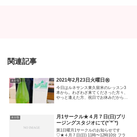
関連記事
2021年2月23日火曜日㊗️
未分類
今日はルネサンス東久留米のレッスン3
本から。わざわざ来てくださった方々、
やっと逢えた方、祝日でお休みだからお
会い出来る方々、いつも来てくださって
いる方々、、朝から本当に幸せな気持ち
でした╰(*´︶`*)╯♡本当にありがとうご
月1サークル★４月７日(日)ブリ
ざいました！！！...
未分類
ージングスタジオにて(*´꒳`*)
第1日曜月1サークルのお知らせです
♡★４月７日(日) 11時〜12時10分 フラ