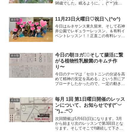
98歳でした。眠るように。。(*´꒳`)生か
されている今、限りある命を大切に生き
ていきたいと心から想う中、、皆様お元
気でしょうか？（＾Ｏ＾☆♪今日はレギ
11月23日火曜日♡祝日＼(^o^)
未分類
ュラーレッスンフラ...
今日はルネサンス東久留米、そして石神
井公園でレギュラーレッスン、＆有料イ
ベントレッスン！！正直この有料レッス
ンのイベントが終わるまでやるべき事、
色々なことに追われていました。ま、そ
んな中トレーニングジムを何店舗も経営
今日の朝ヨガ🧘‍♀️そして腸活に繋
している郡さんとさしで飲...
未分類
がる植物性乳酸菌のキムチ作
り〜
今日のテーマは「セロトニンの分泌を高
めて精神の安定を高める」という所にア
プローチしたかったので、一定の動きを
呼吸と共に行いました😌気持ち、心、
身体少しでもスッキリできてると良い
な、、と思います😌✨毎週山口県から参
毎月 1回 第1日曜日開催のレッス
未分類
加して下さっている方が素敵な...
ンについて、お知らせです(*˘︶
˘*).｡.:*♡
次回開催は5月6日(日)になります。3月
から始まり次のレッスンで第3回目とな
ります。そしてそこで‼︎継続して下さっ
ている皆様に感謝を込めて‼︎♡嬉しいお