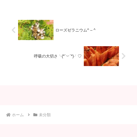
知らせ♫3回目から継続割をする事にし
ました＼(^o^)／よりこれからもお気軽
にご参加下さ...
ローズゼラニウム^ – ^
呼吸の大切さ╰(*´︶`*)╯♡
ホーム
未分類