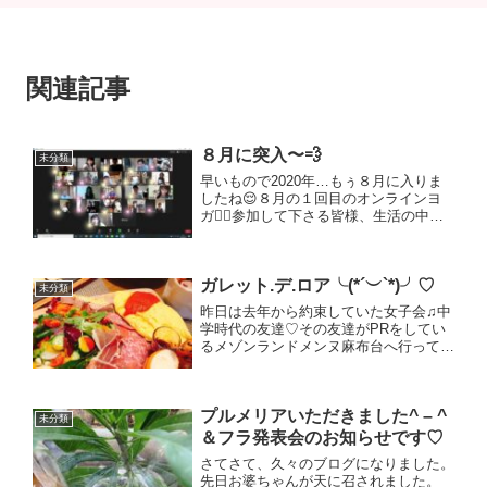
関連記事
８月に突入〜💨
未分類
早いもので2020年…もぅ８月に入りま
したね😌８月の１回目のオンラインヨ
ガ🧘‍♀️参加して下さる皆様、生活の中に
入って下さり本当に嬉しいし、私自身も
生活の一部になり、皆の意見、反応もす
ぐに聞けたり、幸せに感じています😌
ガレット.デ.ロア╰(*´︶`*)╯♡
🍀✨✨✨感謝です🙏色々...
未分類
昨日は去年から約束していた女子会♫中
学時代の友達♡その友達がPRをしてい
るメゾンランドメンヌ麻布台へ行ってき
ました(*´∇｀*)とても素敵なお洒落なお
店でランチもとっても美味しくいただき
ました(๑>◡<๑)オムレツの中はチーズと
プルメリアいただきました^ – ^
ろとろ(//...
未分類
＆フラ発表会のお知らせです♡
さてさて、久々のブログになりました。
先日お婆ちゃんが天に召されました。