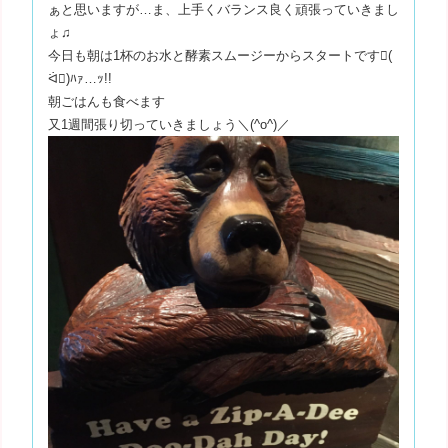
ぁと思いますが…ま、上手くバランス良く頑張っていきまし
ょ♫
今日も朝は1杯のお水と酵素スムージーからスタートです(
ᐛ)ﾊｧ…ｯ!!
朝ごはんも食べます
又1週間張り切っていきましょう＼(^o^)／