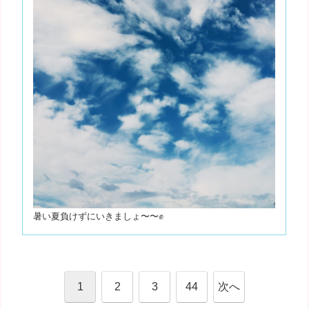
暑い夏負けずにいきましょ〜〜✊️
1
2
3
44
次へ