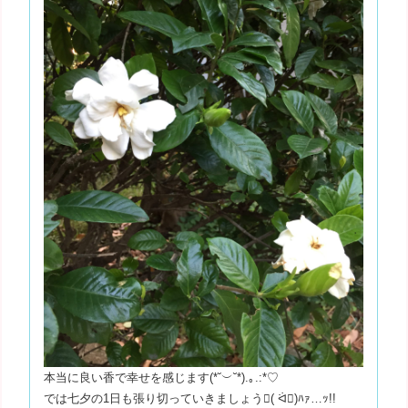
本当に良い香で幸せを感じます(*˘︶˘*).｡.:*♡
では七夕の1日も張り切っていきましょう( ᐛ)ﾊｧ…ｯ!!