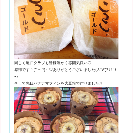
同じく亀戸クラブも皆様温かく雰囲気良い♡
感謝です╰(*´︶`*)╯♡ありがとうございました(人´∀`)ｱﾘｶﾞﾄ
ｰ♪
そして先日バナナマフィンを大豆粉で作りました♫