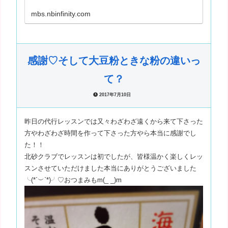
mbs.nbinfinity.com
感謝♡そして大豆粉ときな粉の違いっ
て？
2017年7月10日
昨日の代行レッスンでは又々わざわざ遠くから来て下さった
方やわざわざ時間を作って下さった方やら本当に感謝でし
た！！
北砂クラブでレッスンは初でしたが、皆様温かく楽しくレッ
スンさせていただけました本当にありがとうございました
╰(*´︶`*)╯♡おつまみもm(_ _)m