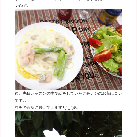
´ڡ`๑)♡
後、先日レッスンの中で話をしていたクチナシのお花はコレ
です↓↓
ウチの近所に咲いています٩(^‿^)۶♫