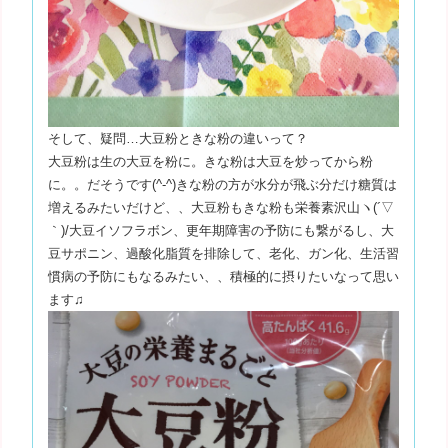
そして、疑問…大豆粉ときな粉の違いって？
大豆粉は生の大豆を粉に。きな粉は大豆を炒ってから粉
に。。だそうです(^-^)きな粉の方が水分が飛ぶ分だけ糖質は
増えるみたいだけど、、大豆粉もきな粉も栄養素沢山ヽ(´▽
｀)/大豆イソフラボン、更年期障害の予防にも繋がるし、大
豆サポニン、過酸化脂質を排除して、老化、ガン化、生活習
慣病の予防にもなるみたい、、積極的に摂りたいなって思い
ます♫