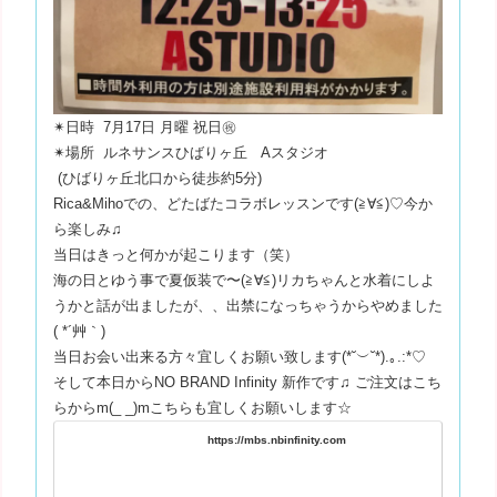
✴︎日時 7月17日 月曜 祝日㊗️
✴︎場所 ルネサンスひばりヶ丘 Aスタジオ
(ひばりヶ丘北口から徒歩約5分)
Rica&Mihoでの、どたばたコラボレッスンです(≧∀≦)♡今か
ら楽しみ♫
当日はきっと何かが起こります（笑）
海の日とゆう事で夏仮装で〜(≧∀≦)リカちゃんと水着にしよ
うかと話が出ましたが、、出禁になっちゃうからやめました
( *´艸｀)
当日お会い出来る方々宜しくお願い致します(*˘︶˘*).｡.:*♡
そして本日からNO BRAND Infinity 新作です♫ ご注文はこち
らからm(_ _)mこちらも宜しくお願いします☆
https://mbs.nbinfinity.com