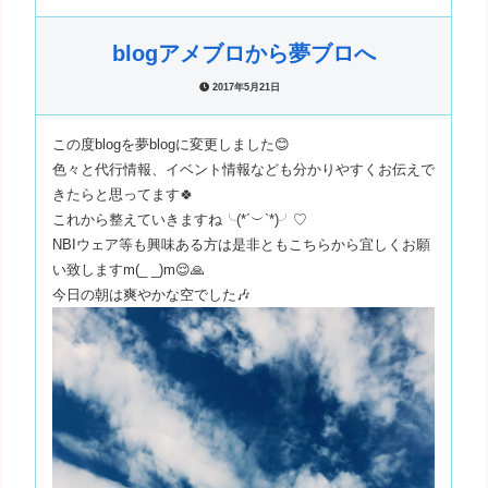
blogアメブロから夢ブロへ
2017年5月21日
この度blogを夢blogに変更しました😊
色々と代行情報、イベント情報なども分かりやすくお伝えで
きたらと思ってます🍀
これから整えていきますね╰(*´︶`*)╯♡
NBIウェア等も興味ある方は是非ともこちらから宜しくお願
い致しますm(_ _)m😌🙏
今日の朝は爽やかな空でした🎶